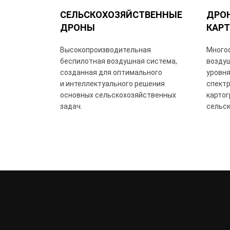
СЕЛЬСКОХОЗЯЙСТВЕННЫЕ
ДРО
ДРОНЫ
КАР
Высокопроизводительная
Много
беспилотная воздушная система,
возду
созданная для оптимального
уровня
и интеллектуального решения
спектр
основных сельскохозяйственных
карто
задач.
сельск