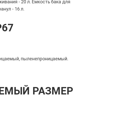
ивания - 20 л. Емкость бака для
нул - 16 л.
P67
ицаемый, пыленепроницаемый.
ЕМЫЙ РАЗМЕР